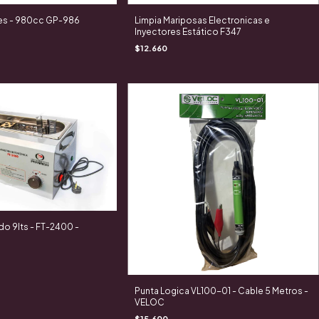
res - 980cc GP-986
Limpia Mariposas Electronicas e
Inyectores Estático F347
$12.660
do 9lts - FT-2400 -
Punta Logica VL100-01 - Cable 5 Metros -
VELOC
$15.600