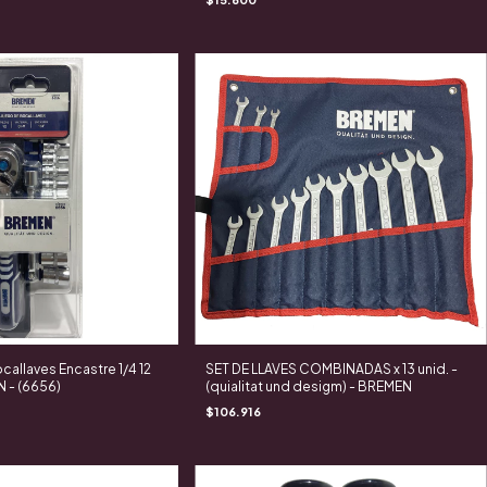
allaves Encastre 1/4 12
SET DE LLAVES COMBINADAS x 13 unid. -
 - (6656)
(quialitat und desigm) - BREMEN
$106.916