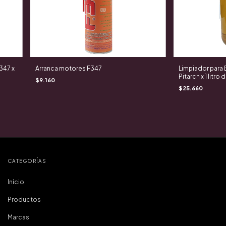
347 x
Arranca motores F347
Limpiador para 
Pitarch x 1 litro 
$9.160
$25.660
CATEGORÍAS
Inicio
Productos
Marcas