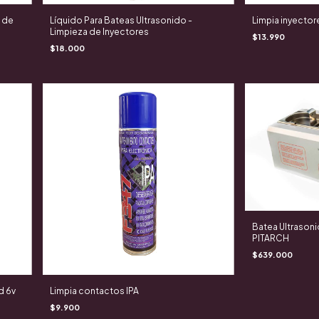
o de
Líquido Para Bateas Ultrasonido -
Limpia inyecto
Limpieza de Inyectores
$13.990
$18.000
Batea Ultrasoni
PITARCH
$639.000
d 6v
Limpia contactos IPA
$9.900