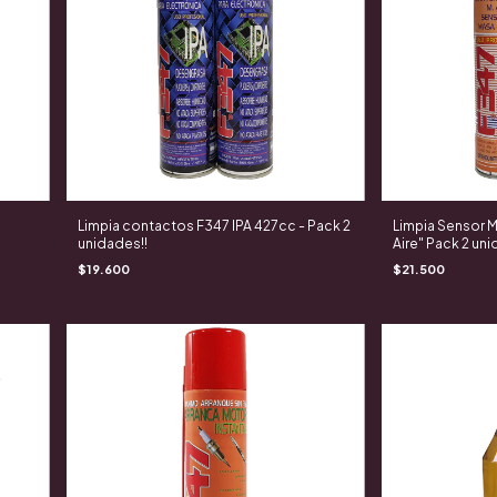
Limpia contactos F347 IPA 427cc - Pack 2
Limpia Sensor M
unidades!!
Aire" Pack 2 un
$19.600
$21.500