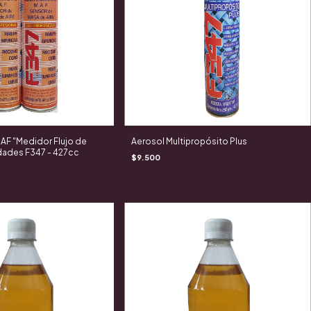
AF "Medidor Flujo de
Aerosol Multipropósito Plus
idades F347 - 427cc
$9.500