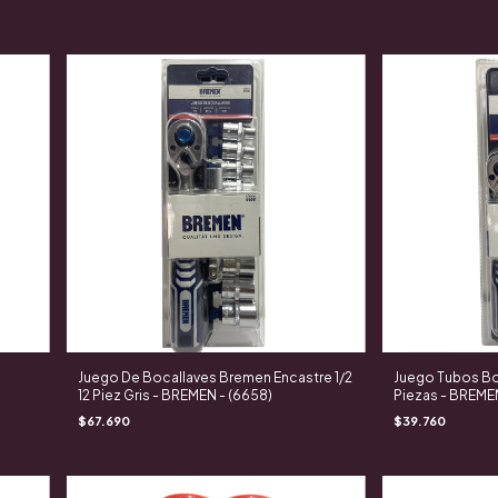
Juego De Bocallaves Bremen Encastre 1/2
Juego Tubos Boc
12 Piez Gris - BREMEN - (6658)
Piezas - BREMEN
$67.690
$39.760