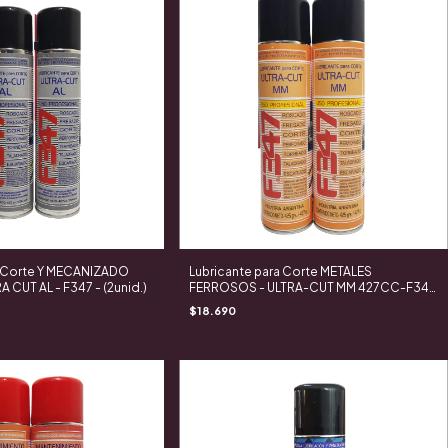
a Corte Y MECANIZADO
Lubricante para Corte METALES
 CUT AL - F347 - (2unid.)
FERROSOS - ULTRA-CUT MM 427CC-F347
- (X2 unid.)
$18.690