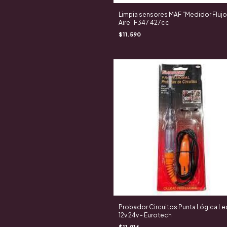
Limpia sensores MAF "Medidor Fluj
Aire" F347 427cc
$11.590
Probador Circuitos Punta Lógica Le
12v 24v - Eurotech
$11.916