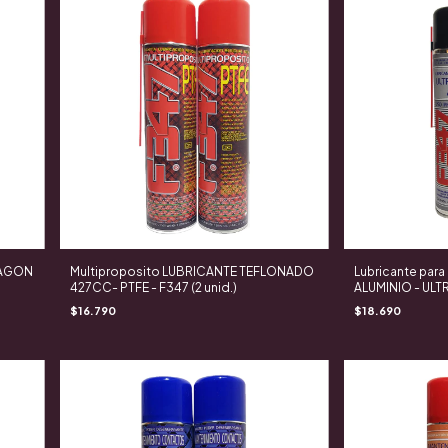
RAGON
Multiproposito LUBRICANTE TEFLONADO
Lubricante par
427CC- PTFE - F347 (2 unid.)
ALUMINIO - ULTRA
$16.790
$18.690