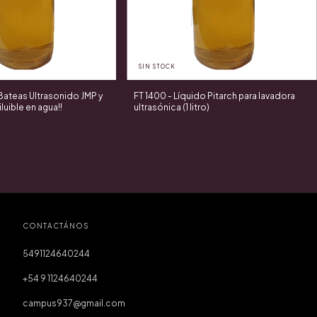
SIN STOCK
Bateas Ultrasonido JMP y
FT 1400 - Líquido Pitarch para lavadora
diluible en agua!!
ultrasónica (1 litro)
CONTACTÁNOS
5491124640244
+54 9 1124640244
campus937@gmail.com