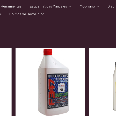
Herramientas
Esquematicas Manuales
Mobiliario
Diag
o
Política de Devolución