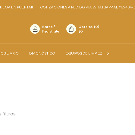
GA EN PUERTA!!
COTIZACIONES A PEDIDO VIA WHATSAPP AL 112-464-0
Entrá
/
Carrito
(
0
)
Registráte
$0
OBILIARIO
DIAGNÓSTICO
EQUIPOS DE LIMPIEZA
INSUMOS
filtros.