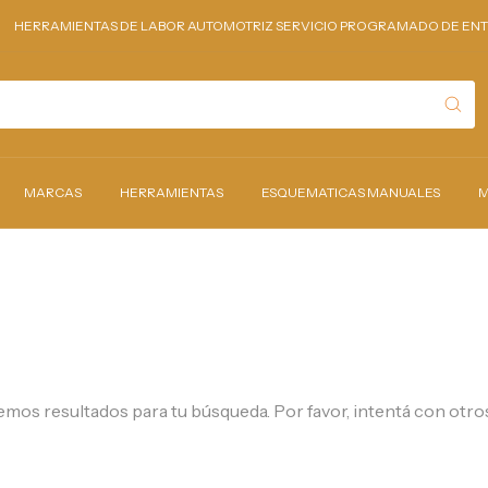
HERRAMIENTAS DE LABOR AUTOMOTRIZ SERVICIO PROGRAMADO DE ENTRE
MARCAS
HERRAMIENTAS
ESQUEMATICAS MANUALES
M
mos resultados para tu búsqueda. Por favor, intentá con otros 