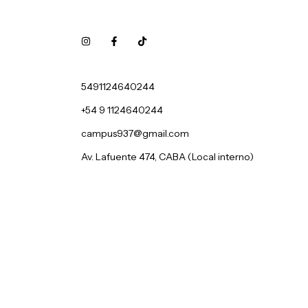
5491124640244
+54 9 1124640244
campus937@gmail.com
Av. Lafuente 474, CABA (Local interno)