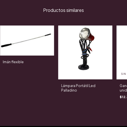
Productos similares
Imán flexible
SIN
Lámpara Portátil Led
Ganc
Palladino
unid
$12.