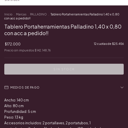
SIN STOCK
Inicio
.
Marcas
.
PALLADINO
.
Tablero Portaherramientas Palladino 1,40 x 0,80
con acc a pedido!!
Tablero Portaherramientas Palladino 1,40 x 0,80
con acc a pedido!!
$172.000
12
cuotas de
$25.456
Precio sin impuestos
$142.148,76
MEDIOS DE PAGO
Ancho: 140 cm
Alto: 80 cm
Profundidad: 5 cm
Peso: 13 kg
Accesorios incluidos: 2 portallaves, 2 portatubos, 1