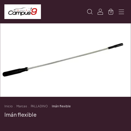
0
Inicio
.
Marcas
.
PALLADINO
.
Imán flexible
Imán flexible